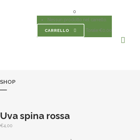
0
Nessun prodotto nel carrello.
Torale:
€
0,00
CARRELLO
SHOP
Uva spina rossa
€
4,00