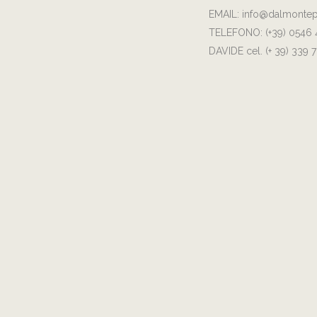
EMAIL:
info@dalmontep
TELEFONO:
(+39) 0546
DAVIDE cel.
(+ 39) 339