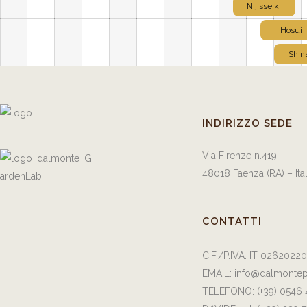
Nijisseiki
Hosui
Shin
INDIRIZZO SEDE
Via Firenze n.419
48018 Faenza (RA) – Ita
CONTATTI
C.F./P.IVA: IT 0262022
EMAIL:
info@dalmontep
TELEFONO:
(+39) 0546