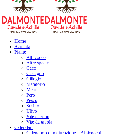
Home
Azienda
Piante
Albicocco
Altre specie
Caco
Castagno
Ciliegio
Mandorlo
Melo
Pero
Pesco
Susino
Ulivo
Vite da vino
Vite da tavola
Calendari
Calendario di maturazione – Albicocchi