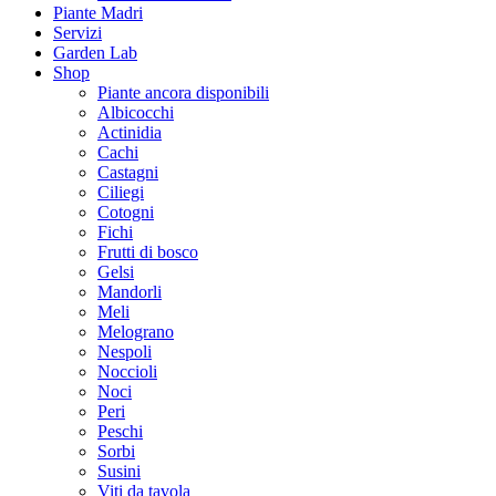
Piante Madri
Servizi
Garden Lab
Shop
Piante ancora disponibili
Albicocchi
Actinidia
Cachi
Castagni
Ciliegi
Cotogni
Fichi
Frutti di bosco
Gelsi
Mandorli
Meli
Melograno
Nespoli
Noccioli
Noci
Peri
Peschi
Sorbi
Susini
Viti da tavola