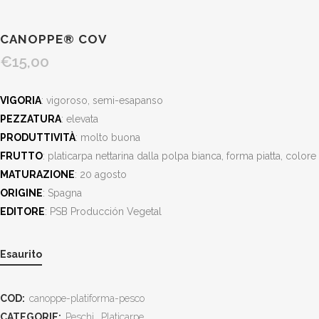
CANOPPE® COV
€
15,00
VIGORIA
: vigoroso, semi-esapanso
PEZZATURA
: elevata
PRODUTTIVITÀ
: molto buona
FRUTTO
: platicarpa nettarina dalla polpa bianca, forma piatta, col
MATURAZIONE
: 20 agosto
ORIGINE
: Spagna
EDITORE
: PSB Producción Vegetal
Esaurito
COD:
canoppe-platiforma-pesco
CATEGORIE:
Peschi
,
Platicarpe