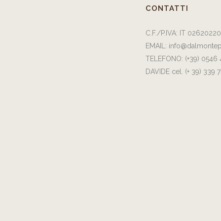
CONTATTI
C.F./P.IVA: IT 0262022
EMAIL:
info@dalmontep
TELEFONO:
(+39) 0546
DAVIDE cel.
(+ 39) 339