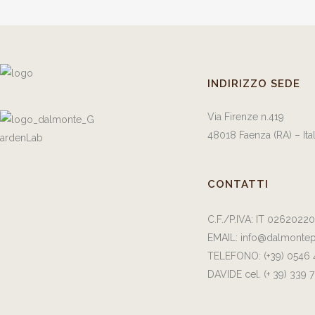
INDIRIZZO SEDE
Via Firenze n.419
48018 Faenza (RA) – Ita
CONTATTI
C.F./P.IVA: IT 0262022
EMAIL:
info@dalmontep
TELEFONO:
(+39) 0546
DAVIDE cel.
(+ 39) 339