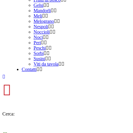
Gelsi
Mandorli
Meli
Melograno
Nespoli
Noccioli
Noci
Peri
Peschi
Sorbi
Susini
Viti da tavola
Contatti
Cerca: