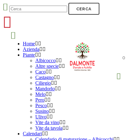
Home
Azienda
Piante
0
Albicocco
Altre specie
Caco
Castagno
Ciliegio
Mandorlo
Melo
Pero
Pesco
Susino
Ulivo
Vite da vino
Vite da tavola
Calendari
Calendario di maturazione – Albicocchi