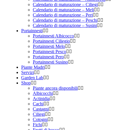
Calendario di maturazione – Ciliegi
Calendario di maturazione – Meli
Calendario di maturazione – Peri
Calendario di maturazione – Peschi
Calendario di maturazione – Susini
Portainnesti
Portainnesti Albicocco
Portainnesti Ciliegio
Portainnesti Melo
Portainnesti Pesco
Portainnesti Pero
Portainnesti Susino
Piante Madri
Servizi
Garden Lab
Shop
Piante ancora disponibili
Albicocchi
Actinidia
Cachi
Castagni
Ciliegi
Cotogni
Fichi
Frutti di bosco