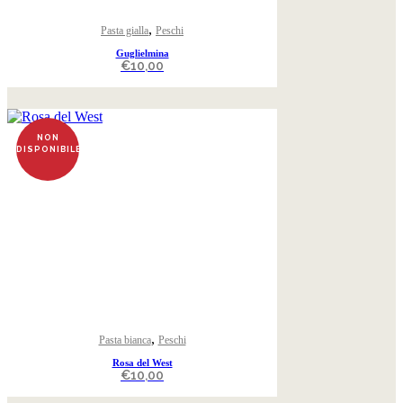
,
Pasta gialla
Peschi
Guglielmina
€
10,00
NON
DISPONIBILE
,
Pasta bianca
Peschi
Rosa del West
€
10,00