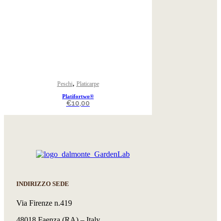
,
Peschi
Platicarpe
Platifortwo®
€
10,00
INDIRIZZO SEDE
Via Firenze n.419
48018 Faenza (RA) – Italy