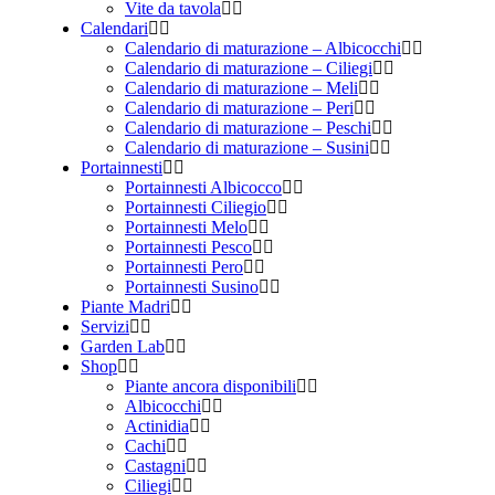
Vite da tavola
Calendari
Calendario di maturazione – Albicocchi
Calendario di maturazione – Ciliegi
Calendario di maturazione – Meli
Calendario di maturazione – Peri
Calendario di maturazione – Peschi
Calendario di maturazione – Susini
Portainnesti
Portainnesti Albicocco
Portainnesti Ciliegio
Portainnesti Melo
Portainnesti Pesco
Portainnesti Pero
Portainnesti Susino
Piante Madri
Servizi
Garden Lab
Shop
Piante ancora disponibili
Albicocchi
Actinidia
Cachi
Castagni
Ciliegi