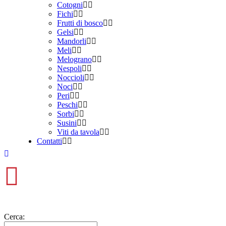
Cotogni
Fichi
Frutti di bosco
Gelsi
Mandorli
Meli
Melograno
Nespoli
Noccioli
Noci
Peri
Peschi
Sorbi
Susini
Viti da tavola
Contatti
Cerca: