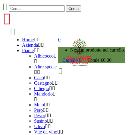
Home
0
Azienda
Nessun prodotto nel carrello.
Piante
Albicocco
Carrello
Torale:
€
0,00
Altre specie
Caco
Castagno
Ciliegio
Mandorlo
Melo
Pero
Pesco
Susino
Ulivo
Vite da vino