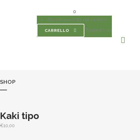
0
Nessun prodotto nel carrello.
Torale:
€
0,00
CARRELLO
SHOP
Kaki tipo
€
10,00