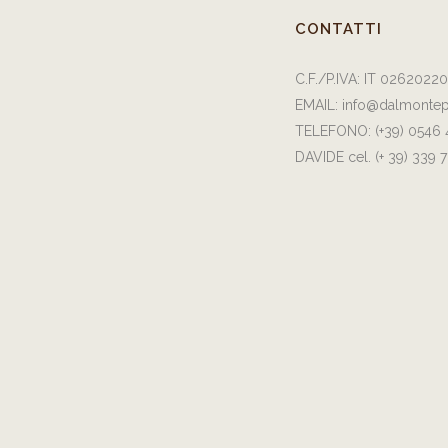
CONTATTI
C.F./P.IVA: IT 0262022
EMAIL:
info@dalmontep
TELEFONO:
(+39) 0546
DAVIDE cel.
(+ 39) 339