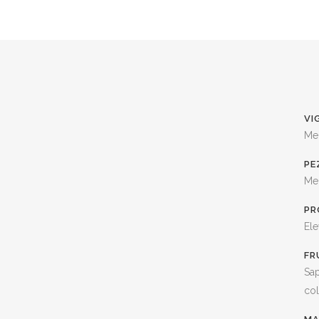
VI
Me
PE
Me
PR
Ele
FR
Sap
col