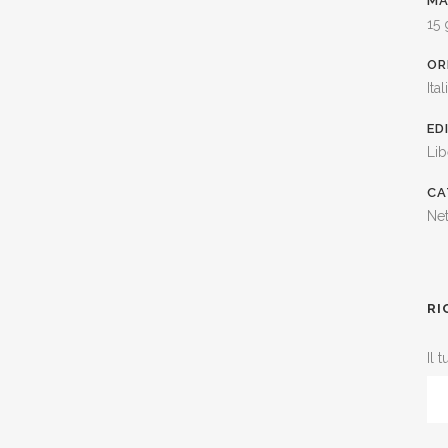
MA
15
OR
Ital
ED
Lib
CA
Net
RI
Il 