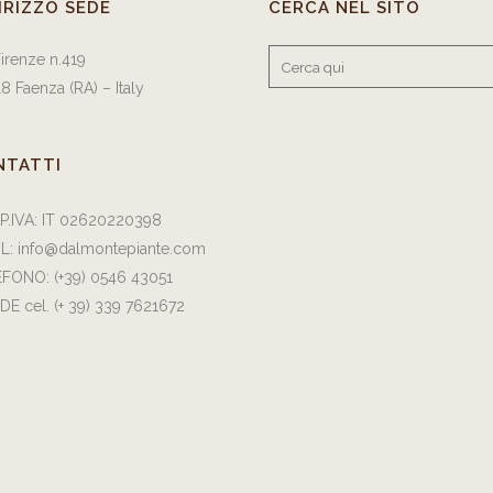
IRIZZO SEDE
CERCA NEL SITO
Firenze n.419
8 Faenza (RA) – Italy
NTATTI
/P.IVA: IT 02620220398
IL:
info@dalmontepiante.com
EFONO:
(+39) 0546 43051
DE cel.
(+ 39) 339 7621672