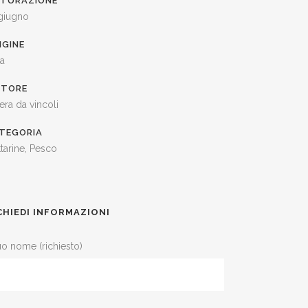
TURAZIONE
 giugno
IGINE
ia
ITORE
era da vincoli
TEGORIA
tarine, Pesco
CHIEDI INFORMAZIONI
tuo nome (richiesto)