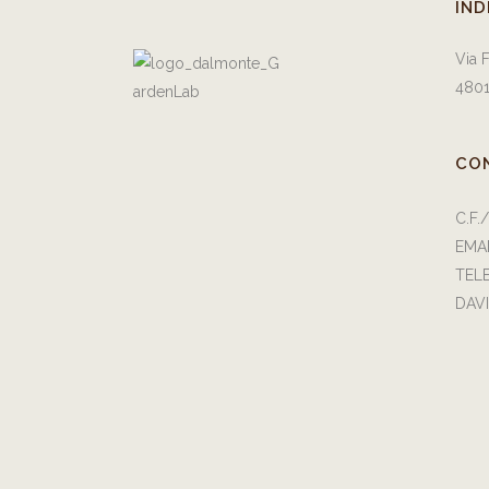
IND
Via 
4801
CO
C.F.
EMA
TEL
DAVI