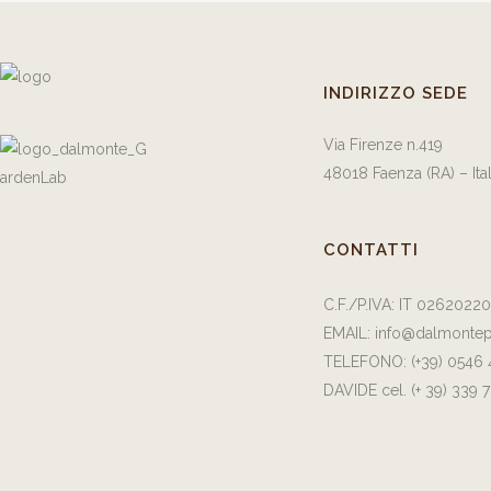
INDIRIZZO SEDE
Via Firenze n.419
48018 Faenza (RA) – Ita
CONTATTI
C.F./P.IVA: IT 0262022
EMAIL:
info@dalmontep
TELEFONO:
(+39) 0546
DAVIDE cel.
(+ 39) 339