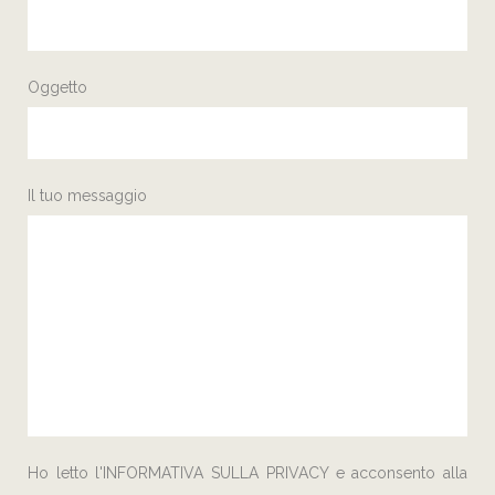
Oggetto
Il tuo messaggio
Ho letto l'
INFORMATIVA SULLA PRIVACY
e acconsento alla