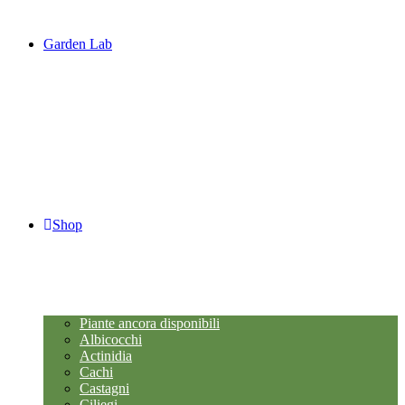
Garden Lab
Shop
Piante ancora disponibili
Albicocchi
Actinidia
Cachi
Castagni
Ciliegi