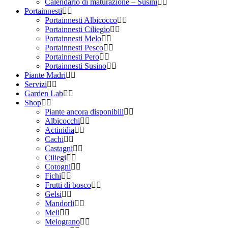
Calendario di maturazione – Susini
Portainnesti
Portainnesti Albicocco
Portainnesti Ciliegio
Portainnesti Melo
Portainnesti Pesco
Portainnesti Pero
Portainnesti Susino
Piante Madri
Servizi
Garden Lab
Shop
Piante ancora disponibili
Albicocchi
Actinidia
Cachi
Castagni
Ciliegi
Cotogni
Fichi
Frutti di bosco
Gelsi
Mandorli
Meli
Melograno