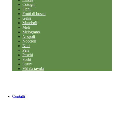
Cotogni
Fichi
Frutti di bosco
Gelsi
Mandorli
Meli
Melograno
Nespoli
Noccioli
Noci
Peri
Peschi
Sorbi
Susini
Viti da tavola
Contatti