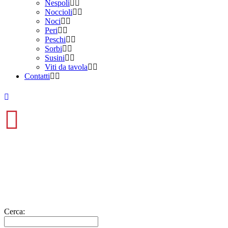
Nespoli
Noccioli
Noci
Peri
Peschi
Sorbi
Susini
Viti da tavola
Contatti
Cerca: