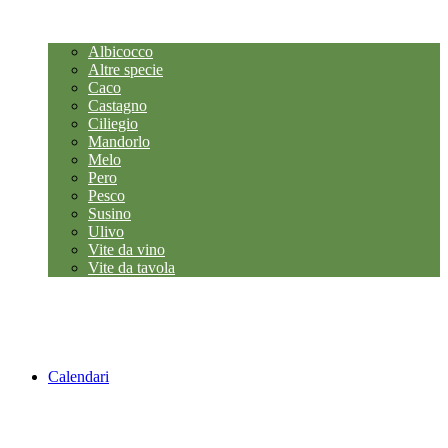
Albicocco
Altre specie
Caco
Castagno
Ciliegio
Mandorlo
Melo
Pero
Pesco
Susino
Ulivo
Vite da vino
Vite da tavola
Calendari