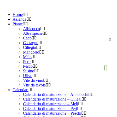
Home
Azienda
Piante
Albicocco
Altre specie
Caco
0
Castagno
Ciliegio
Mandorlo
Melo
Pero
Pesco
Susino
Ulivo
Vite da vino
Vite da tavola
Calendari
Calendario di maturazione – Albicocchi
Calendario di maturazione – Ciliegi
Calendario di maturazione – Meli
Calendario di maturazione – Peri
Calendario di maturazione – Peschi